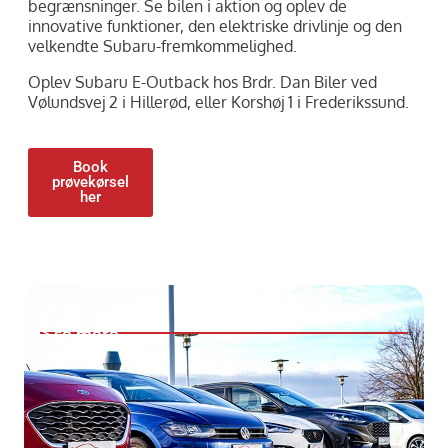
begrænsninger. Se bilen i aktion og oplev de
innovative funktioner, den elektriske drivlinje og den
velkendte Subaru-fremkommelighed.
Oplev Subaru E-Outback hos Brdr. Dan Biler ved
Vølundsvej 2 i Hillerød, eller Korshøj 1 i Frederikssund.
Book
prøvekørsel
her
BRUGTE BILER
> se mere