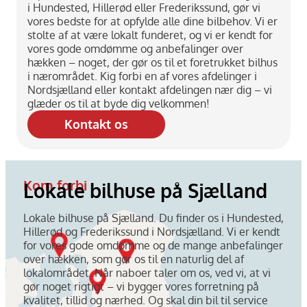
i Hundested, Hillerød eller Frederikssund, gør vi
vores bedste for at opfylde alle dine bilbehov. Vi er
stolte af at være lokalt funderet, og vi er kendt for
vores gode omdømme og anbefalinger over
hækken – noget, der gør os til et foretrukket bilhus
i nærområdet. Kig forbi en af vores afdelinger i
Nordsjælland eller kontakt afdelingen nær dig – vi
glæder os til at byde dig velkommen!
Kontakt os
Kom forbi
Lokale bilhuse på Sjælland
Lokale bilhuse på Sjælland. Du finder os i Hundested,
Hillerød og Frederikssund i Nordsjælland. Vi er kendt
for vores gode omdømme og de mange anbefalinger
over hækken, som gør os til en naturlig del af
lokalområdet. Når naboer taler om os, ved vi, at vi
gør noget rigtigt – vi bygger vores forretning på
kvalitet, tillid og nærhed. Og skal din bil til service