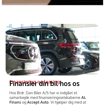
Finansiering og leasing
Finansier din bil hos os
Hos Brdr. Dan Biler A/S har vi indgået et
samarbejde med finansieringsselskaberne
AL
Finans
og
Accept Auto
. Vi hjælper dig med at