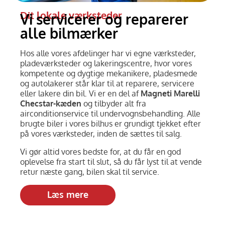
Dit lokale værksteder
Vi servicerer og reparerer
alle bilmærker
Hos alle vores afdelinger har vi egne værksteder,
pladeværksteder og lakeringscentre, hvor vores
kompetente og dygtige mekanikere, pladesmede
og autolakerer står klar til at reparere, servicere
eller lakere din bil. Vi er en del af
Magneti Marelli
Checstar-kæden
og tilbyder alt fra
airconditionservice til undervognsbehandling. Alle
brugte biler i vores bilhus er grundigt tjekket efter
på vores værksteder, inden de sættes til salg.
Vi gør altid vores bedste for, at du får en god
oplevelse fra start til slut, så du får lyst til at vende
retur næste gang, bilen skal til service.
Læs mere