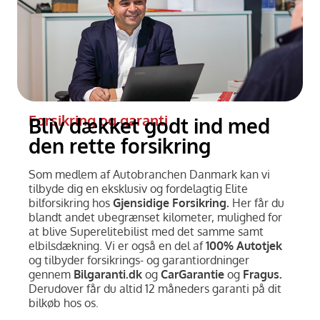
Forsikring og garanti
Bliv dækket godt ind med
den rette forsikring
Som medlem af Autobranchen Danmark kan vi
tilbyde dig en eksklusiv og fordelagtig Elite
bilforsikring hos
Gjensidige Forsikring.
Her får du
blandt andet ubegrænset kilometer, mulighed for
at blive Superelitebilist med det samme samt
elbilsdækning. Vi er også en del af
100% Autotjek
og tilbyder forsikrings- og garantiordninger
gennem
Bilgaranti.dk
og
CarGarantie
og
Fragus.
Derudover får du altid 12 måneders garanti på dit
bilkøb hos os.