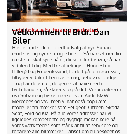
– dit lokale bilhus og værksted
Velkommen til Brdr. Dan
Biler
Hos os finder du et bredt udvalg af nye Subaru-
modeller og nyere brugte biler – Så uanset om din
næste bil skal køre på el, diesel eller benzin, så har
vi bilen til dig. Med tre afdelinger i Hundested,
Hillerød og Frederikssund, fordelt på fem adresser,
tilbyder vi biler til enhver smag, behov og budget
– og har du en bil, du gerne vil have med i
byttehandlen, så klarer vi også det. Vi specialiserer
os i Subaru og tyske mærker som Audi, BMW,
Mercedes og VW, men vi har også populære
modeller fra mærker som Peugeot, Citroën, Skoda,
Seat, Ford og Kia. På alle vores adresser har vi
ligeledes kompetente og dygtige mekanikere på
vores værksteder, som står klar til at servicere og
reparere alle bilmærker. Uanset om du besøger os