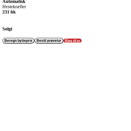
Automatisk
Hestekræfter
231 hk
Solgt
Beregn byttepris
Bestil prøvetur
Ring til os