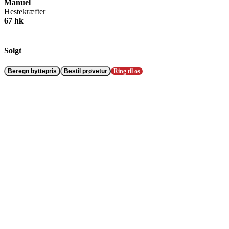
Manuel
Hestekræfter
67 hk
Solgt
Beregn byttepris
Bestil prøvetur
Ring til os