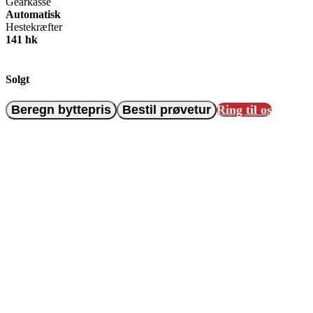
Gearkasse
Automatisk
Hestekræfter
141 hk
Solgt
Beregn byttepris
Bestil prøvetur
Ring til os