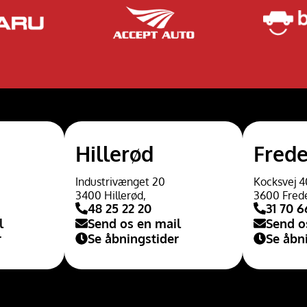
Hillerød
Frede
Industrivænget 20
Kocksvej 4
3400 Hillerød,
3600 Fred
48 25 22 20
31 70 6
l
Send os en mail
Send o
r
Se åbningstider
Se åbn