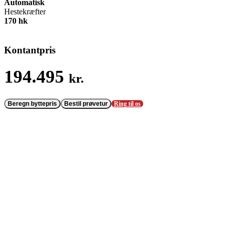
Automatisk
Hestekræfter
170 hk
Kontantpris
194.495
kr.
Beregn byttepris
Bestil prøvetur
Ring til os