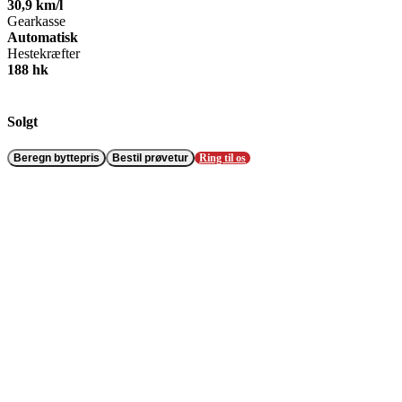
30,9 km/l
Gearkasse
Automatisk
Hestekræfter
188 hk
Solgt
Beregn byttepris
Bestil prøvetur
Ring til os