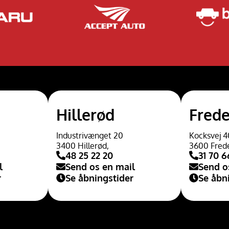
Hillerød
Frede
Industrivænget 20
Kocksvej 4
3400 Hillerød,
3600 Fred
48 25 22 20
31 70 6
l
Send os en mail
Send o
r
Se åbningstider
Se åbn