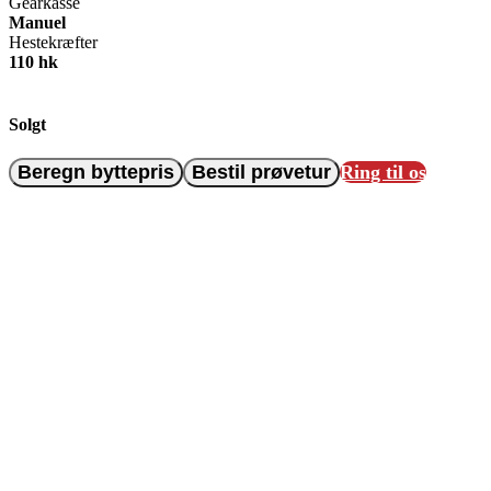
Gearkasse
Manuel
Hestekræfter
110 hk
Solgt
Beregn byttepris
Bestil prøvetur
Ring til os