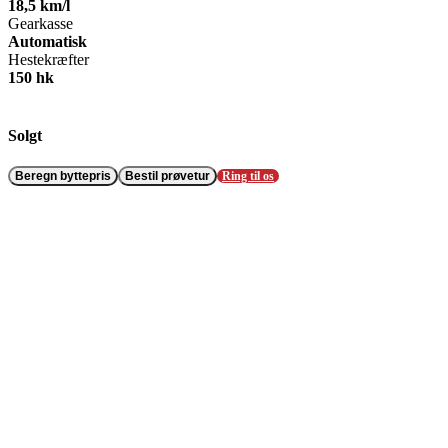
18,5 km/l
Gearkasse
Automatisk
Hestekræfter
150 hk
Solgt
Beregn byttepris
Bestil prøvetur
Ring til os