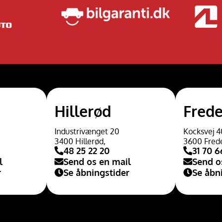
Hillerød
Frede
Industrivænget 20
Kocksvej 4
3400 Hillerød,
3600 Fred
48 25 22 20
31 70 6
l
Send os en mail
Send o
r
Se åbningstider
Se åbn