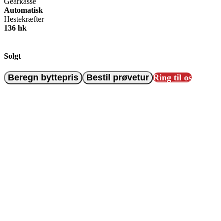
Gearkasse
Automatisk
Hestekræfter
136 hk
Solgt
Beregn byttepris
Bestil prøvetur
Ring til os