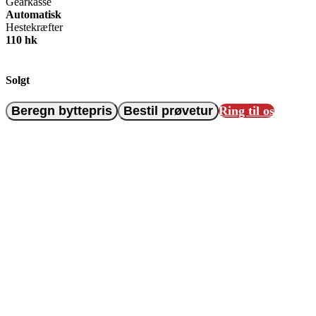
Gearkasse
Automatisk
Hestekræfter
110 hk
Solgt
Beregn byttepris
Bestil prøvetur
Ring til os