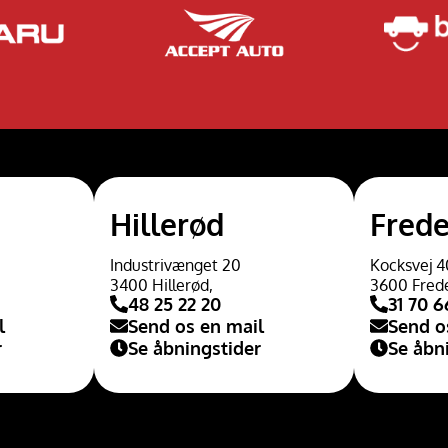
Hillerød
Frede
Industrivænget 20
Kocksvej 4
3400 Hillerød,
3600 Fred
48 25 22 20
31 70 6
l
Send os en mail
Send o
r
Se åbningstider
Se åbn