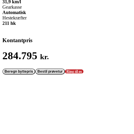
31,9 km/l
Gearkasse
Automatisk
Hestekræfter
211 hk
Kontantpris
284.795
kr.
Beregn byttepris
Bestil prøvetur
Ring til os