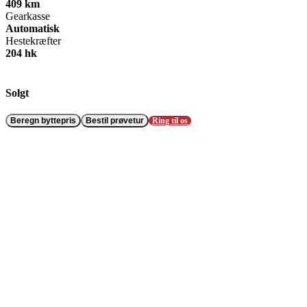
409 km
Gearkasse
Automatisk
Hestekræfter
204 hk
Solgt
Beregn byttepris
Bestil prøvetur
Ring til os