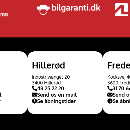
Hillerød
Frede
Industrivænget 20
Kocksvej 4
3400 Hillerød,
3600 Fred
48 25 22 20
31 70 6
l
Send os en mail
Send o
r
Se åbningstider
Se åbn