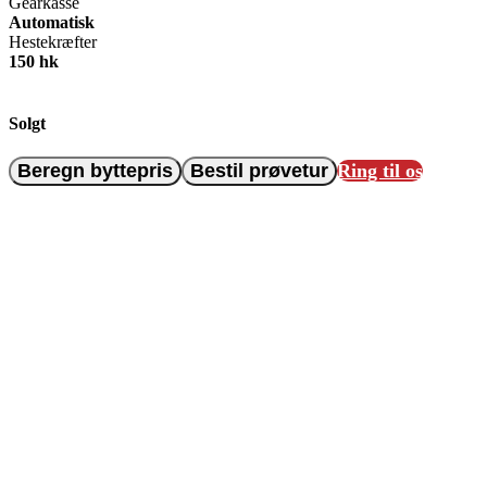
Gearkasse
Automatisk
Hestekræfter
150 hk
Solgt
Beregn byttepris
Bestil prøvetur
Ring til os